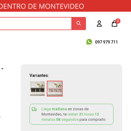
0
097 979 711
 -
Variantes:
Llega
mañana
en zonas de
Montevideo, te
restan
21
horas
12
y
minutos
58
segundos
para comprarlo.