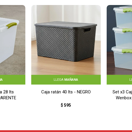
NA
LLEGA
MAÑANA
L
a 28 lts
Caja ratán 40 lts - NEGRO
Set x3 Caj
PARENTE
Wenbox
$
595