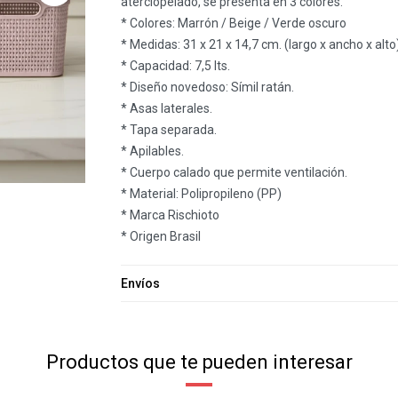
aterciopelado, se presenta en 3 colores.
* Colores: Marrón / Beige / Verde oscuro
* Medidas: 31 x 21 x 14,7 cm. (largo x ancho x alto
* Capacidad: 7,5 lts.
* Diseño novedoso: Símil ratán.
* Asas laterales.
* Tapa separada.
* Apilables.
* Cuerpo calado que permite ventilación.
* Material: Polipropileno (PP)
* Marca Rischioto
* Origen Brasil
Envíos
Productos que te pueden interesar