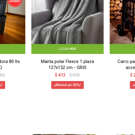
LLEGA
HOY
ora 80 lts
Manta polar Fleece 1 plaza
Carro pa
O
127x152 cm - GRIS
acce
850
$
413
$
590
$
30