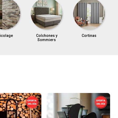
chones y
Cortinas
Textiles
mmiers