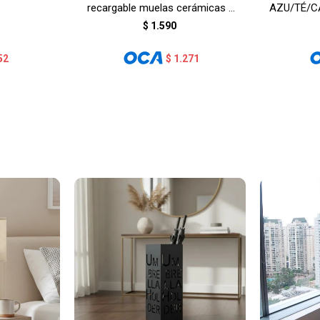
recargable muelas cerámicas -
AZU/TÉ/C
BLANCO
$
1.590
52
$
1.271