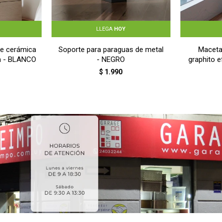
LLEGA
HOY
e cerámica
Soporte para paraguas de metal
Maceta
m - BLANCO
- NEGRO
graphito e
$
1.990