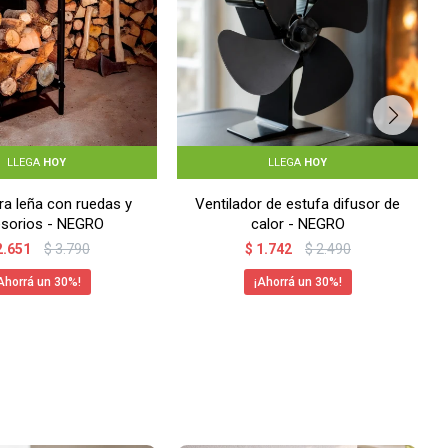
LLEGA
HOY
LLEGA
HOY
ra leña con ruedas y
Ventilador de estufa difusor de
sorios - NEGRO
calor - NEGRO
2.651
$
3.790
$
1.742
$
2.490
30
30