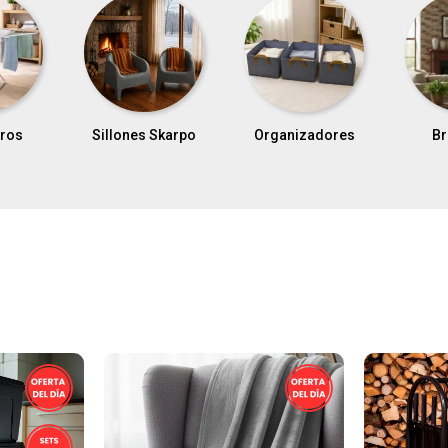
Skarpo
Organizadores
Bricolage
Col
So