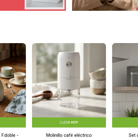
LLEGA
HOY
 F.doble -
Molinillo café eléctrico
Set 