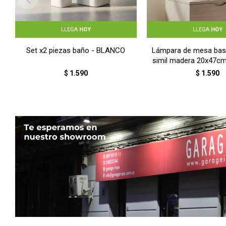
LLEGA
HOY
LLEGA
HOY
Set x2 piezas baño - BLANCO
Lámpara de mesa bas
simil madera 20x47c
$
1.590
$
1.590