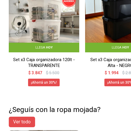
LLEGA
HOY
LLEGA
HOY
Set x3 Caja organizadora 120lt -
Set x3 Caja organizad
TRANSPARENTE
Alta - NEGR
$
3.847
$
5.500
$
1.994
$
2.
30
30
¿Seguís con la ropa mojada?
Ver todo