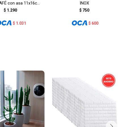
AFÉ con asa 11x16cm
INOX
- GRIS
$
1.290
$
750
$
1.031
$
600