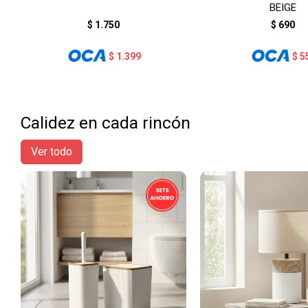
BEIGE
$
1.750
$
690
$
1.399
$
5
Calidez en cada rincón
Ver todo