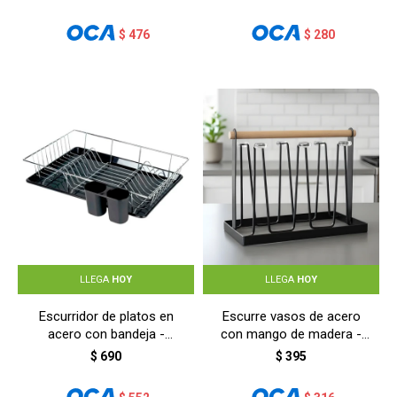
$
476
$
280
LLEGA
HOY
LLEGA
HOY
Escurridor de platos en
Escurre vasos de acero
acero con bandeja -
con mango de madera -
NEGRO
NEGRO
$
690
$
395