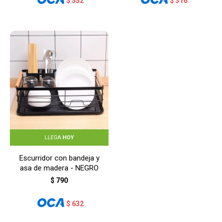
$
552
$
316
LLEGA
HOY
Escurridor con bandeja y
asa de madera - NEGRO
$
790
$
632