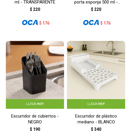
ml - TRANSPARENTE
porta esponja 500 ml -
NEGRO
$
220
$
220
$
176
$
176
LLEGA
HOY
LLEGA
HOY
Escurridor de cubiertos -
Escurridor de plástico
NEGRO
mediano - BLANCO
$
190
$
340