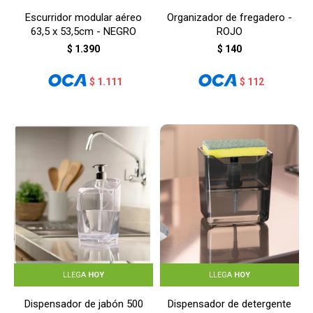
Escurridor modular aéreo
Organizador de fregadero -
63,5 x 53,5cm - NEGRO
ROJO
$
1.390
$
140
$
1.111
$
112
LLEGA
HOY
LLEGA
HOY
Dispensador de jabón 500
Dispensador de detergente