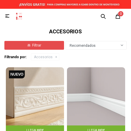
0

ACCESORIOS
Recomendados
Filtrando por:
Accesorios
LLEGA
HOY
LLEGA
HOY