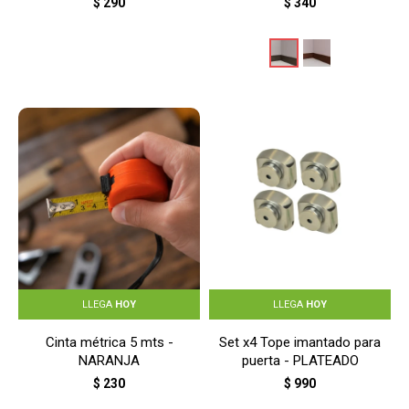
$
290
$
340
LLEGA
HOY
LLEGA
HOY
Cinta métrica 5 mts -
Set x4 Tope imantado para
NARANJA
puerta - PLATEADO
$
230
$
990