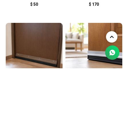
$
50
$
170
LLEGA
HOY
LLEGA
HOY
Zócalo de Aluminio con
Zócalo de Aluminio con
cepillo 80 cm - MARRON
goma 90 cm - GRIS
$
320
$
320