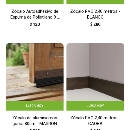
Zócalo Autoadhesivo de
Zócalo PVC 2,40 metros -
Espuma de Polietileno 9 x
BLANCO
230 cm - BLANCO
$
120
$
280
LLEGA
HOY
LLEGA
HOY
Zócalo de aluminio con
Zócalo PVC 2,40 metros -
goma 80cm - MARRON
CAOBA