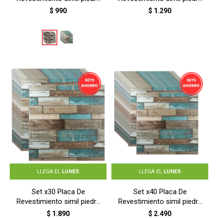
- PIEDRA ARENISCA BEIGE
- TABLA RUSTICA
$
990
$
1.290
LLEGA EL
LUNES
LLEGA EL
LUNES
Set x30 Placa De
Set x40 Placa De
Revestimiento simil piedra
Revestimiento simil piedra
- TABLA RUSTICA
- TABLA RUSTICA
$
1.890
$
2.490