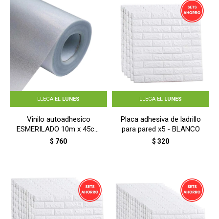
LLEGA EL
LUNES
LLEGA EL
LUNES
Vinilo autoadhesico
Placa adhesiva de ladrillo
ESMERILADO 10m x 45cm
para pared x5 - BLANCO
- ESMERILADO
$
760
$
320