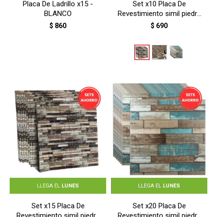
Placa De Ladrillo x15 -
Set x10 Placa De
BLANCO
Revestimiento simil piedra
- PIEDRA ARENISCA BEIGE
$
860
$
690
LLEGA EL
LUNES
LLEGA EL
LUNES
Set x15 Placa De
Set x20 Placa De
Revestimiento simil piedra
Revestimiento simil piedra