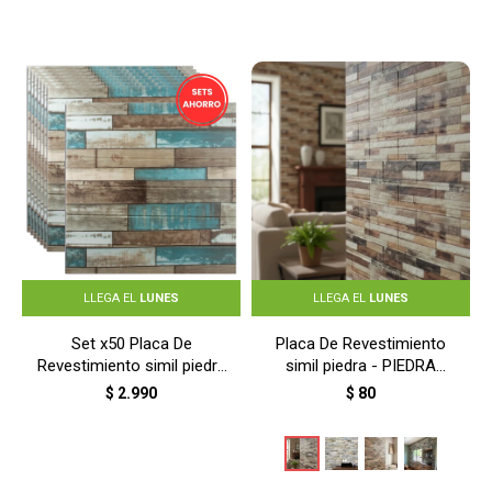
LLEGA EL
LUNES
LLEGA EL
LUNES
Set x50 Placa De
Placa De Revestimiento
Revestimiento simil piedra
simil piedra - PIEDRA
- TABLA RUSTICA
ARENISCA BEIGE
$
2.990
$
80