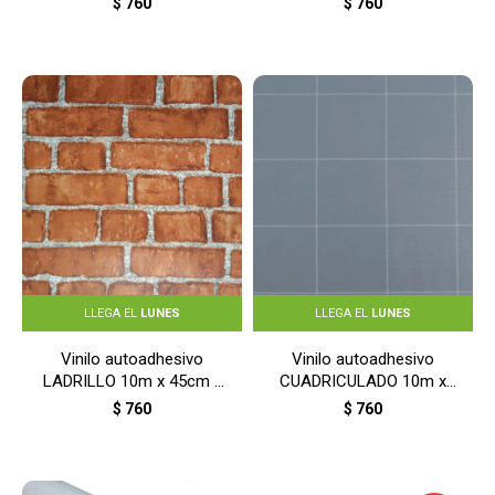
$
760
$
760
LLEGA EL
LUNES
LLEGA EL
LUNES
Vinilo autoadhesivo
Vinilo autoadhesivo
LADRILLO 10m x 45cm -
CUADRICULADO 10m x
LADRILLO
45cm - CUADRICULADO
$
760
$
760