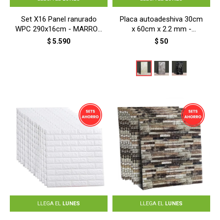
Set X16 Panel ranurado
Placa autoadeshiva 30cm
WPC 290x16cm - MARRON
x 60cm x 2.2 mm -
CLARO
MARMOL BEIGE
$
5.590
$
50
LLEGA EL
LUNES
LLEGA EL
LUNES