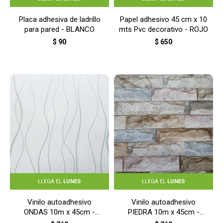
Placa adhesiva de ladrillo
Papel adhesivo 45 cm x 10
para pared - BLANCO
mts Pvc decorativo - ROJO
$
90
$
650
LLEGA EL
LUNES
LLEGA EL
LUNES
Vinilo autoadhesivo
Vinilo autoadhesivo
ONDAS 10m x 45cm -
PIEDRA 10m x 45cm -
BLANCO
PIEDRA