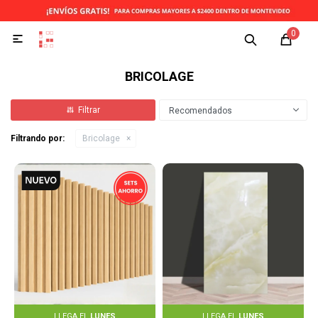
0

BRICOLAGE
Recomendados
Filtrando por:
Bricolage
LLEGA EL
LUNES
LLEGA EL
LUNES