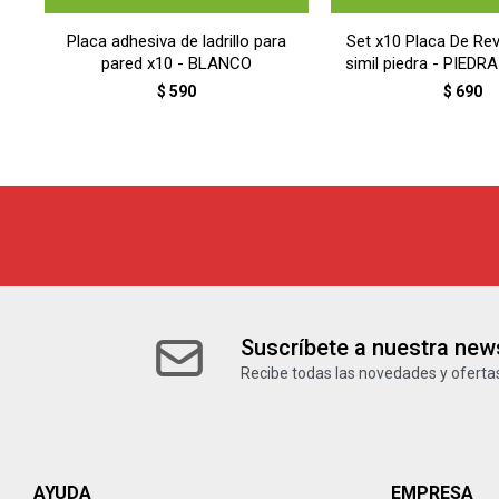
Placa adhesiva de ladrillo para
Set x10 Placa De Re
pared x10 - BLANCO
simil piedra - PIED
BEIGE
$
590
$
690
Suscríbete a nuestra news
Recibe todas las novedades y ofertas
AYUDA
EMPRESA