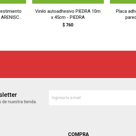
vestimiento
Vinilo autoadhesivo PIEDRA 10m
Placa adhe
RA ARENISCA
x 45cm - PIEDRA
pare
$
760
letter
 de nuestra tienda.
COMPRA