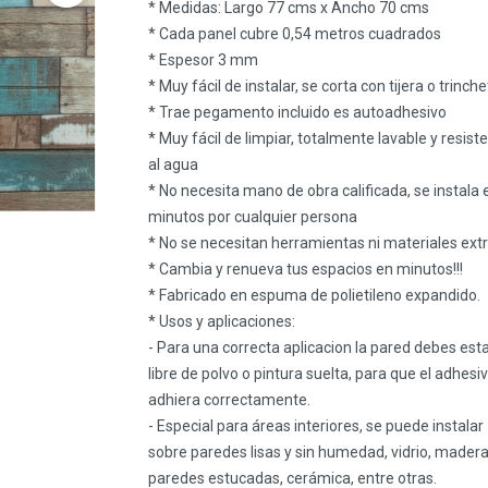
* Medidas: Largo 77 cms x Ancho 70 cms
* Cada panel cubre 0,54 metros cuadrados
* Espesor 3 mm
* Muy fácil de instalar, se corta con tijera o trinch
* Trae pegamento incluido es autoadhesivo
* Muy fácil de limpiar, totalmente lavable y resist
al agua
* No necesita mano de obra calificada, se instala 
minutos por cualquier persona
* No se necesitan herramientas ni materiales ext
* Cambia y renueva tus espacios en minutos!!!
* Fabricado en espuma de polietileno expandido.
* Usos y aplicaciones:
- Para una correcta aplicacion la pared debes est
libre de polvo o pintura suelta, para que el adhesi
adhiera correctamente.
- Especial para áreas interiores, se puede instalar
sobre paredes lisas y sin humedad, vidrio, madera
paredes estucadas, cerámica, entre otras.