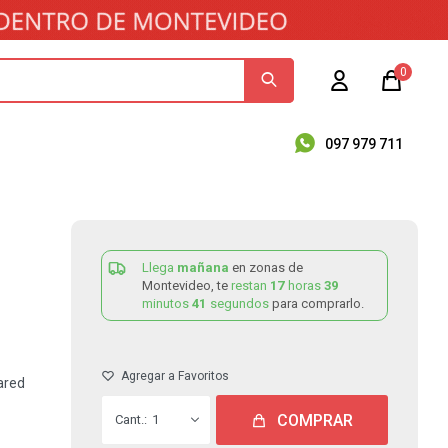
0
097 979 711
Llega
mañana
en zonas de
Montevideo, te
restan
17
horas
39
minutos
41
segundos
para comprarlo.
ared
COMPRAR
1