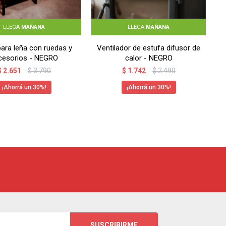
LLEGA
MAÑANA
LLEGA
MAÑANA
para leña con ruedas y
Ventilador de estufa difusor de
cesorios - NEGRO
calor - NEGRO
$
2.651
$
3.790
$
1.742
$
2.490
30
30
SUSCRIBIRME