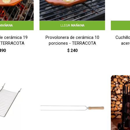
MAÑANA
LLEGA
MAÑANA
de cerámica 19
Provolonera de cerámica 10
Cuchill
- TERRACOTA
porciones - TERRACOTA
acer
m
490
$
240