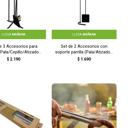
LLEGA
MAÑANA
LLEGA
MAÑANA
e 3 Accesorios para
Set de 2 Accesorios con
(Pala/Cepillo/Atizador)
soporte parrilla (Pala/Atizador)
- NEGRO
- NEGRO
$
2.190
$
1.690