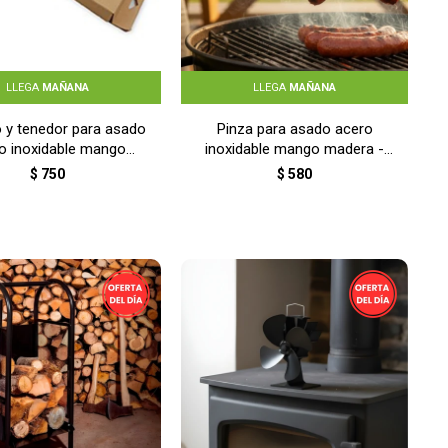
LLEGA
MAÑANA
LLEGA
MAÑANA
o y tenedor para asado
Pinza para asado acero
o inoxidable mango
inoxidable mango madera -
adera - MADERA
TERRACOTA
$
750
$
580