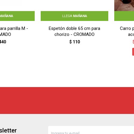
MAÑANA
LLEGA
MAÑANA
ara parrilla M -
Espetón doble 65 cm para
Carro 
MADO
chorizo - CROMADO
ac
440
$
110
letter