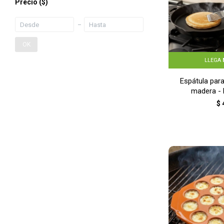
Precio
($)
OK
LLEGA
Espátula para
madera -
$