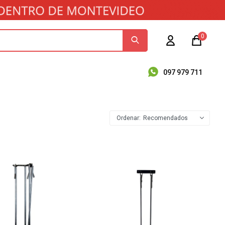
0
097 979 711
Recomendados