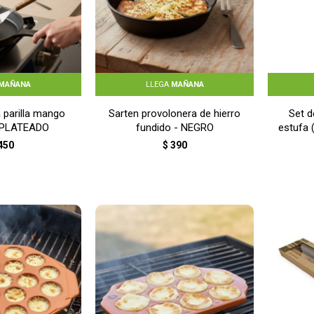
MAÑANA
LLEGA
MAÑANA
 parilla mango
Sarten provolonera de hierro
Set d
 PLATEADO
fundido - NEGRO
estufa 
450
$
390