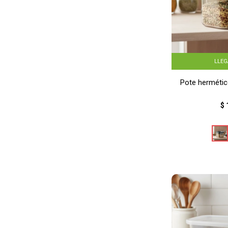
LLE
Pote hermétic
$