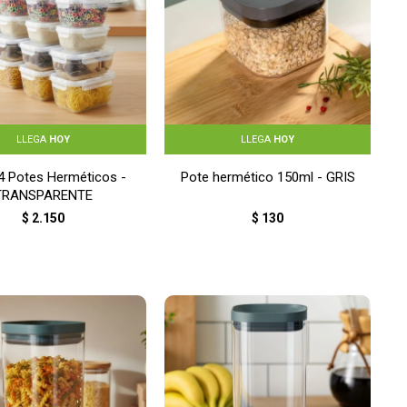
LLEGA
HOY
LLEGA
HOY
4 Potes Herméticos -
Pote hermético 150ml - GRIS
TRANSPARENTE
$
2.150
$
130