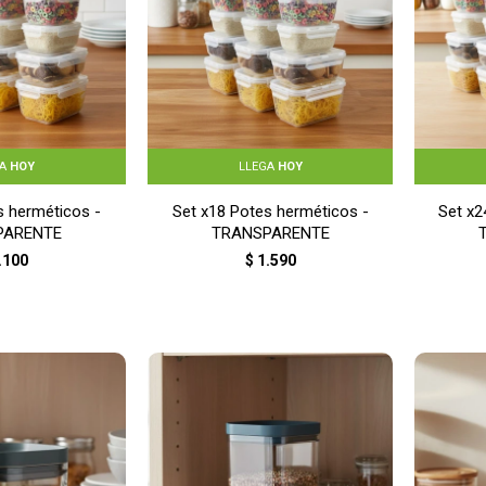
GA
HOY
LLEGA
HOY
s herméticos -
Set x18 Potes herméticos -
Set x2
PARENTE
TRANSPARENTE
.100
$
1.590