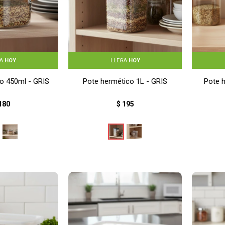
GA
HOY
LLEGA
HOY
o 450ml - GRIS
Pote hermético 1L - GRIS
Pote h
180
$
195