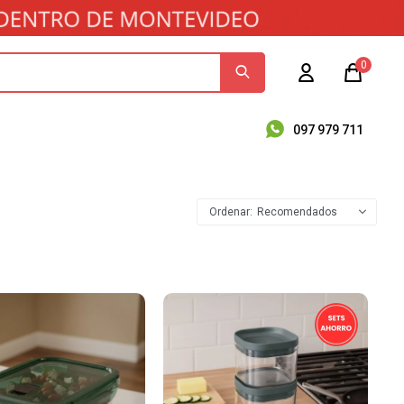
0
097 979 711
Recomendados