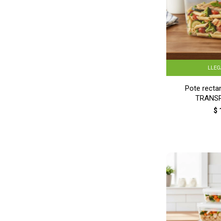
LLE
Pote rectan
TRANS
$