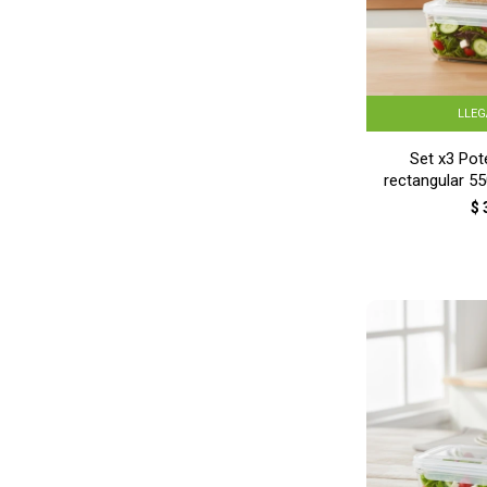
LLE
Set x3 Pot
rectangular 55
ml - TRA
$