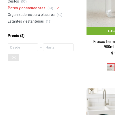
Cestos
(57)
Potes y contenedores
(34)
Organizadores para placares
(49)
Estantes y estanterías
(19)
LLE
Precio
($)
Frasco hermé
900ml
$
OK