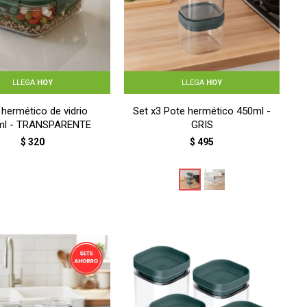
LLEGA
HOY
LLEGA
HOY
 hermético de vidrio
Set x3 Pote hermético 450ml -
ml - TRANSPARENTE
GRIS
$
320
$
495