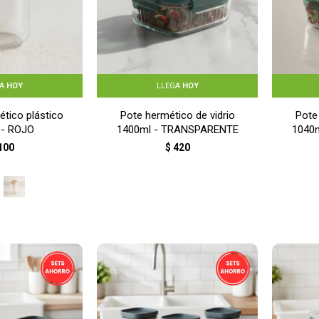
GA
HOY
LLEGA
HOY
tico plástico
Pote hermético de vidrio
Pote
 - ROJO
1400ml - TRANSPARENTE
1040
100
$
420