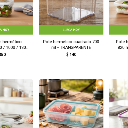
GA
HOY
LLEGA
HOY
e hermético
Pote hermético cuadrado 700
Pote h
0 / 1000 / 1800
ml - TRANSPARENTE
820 
NSPARENTE
350
$
140