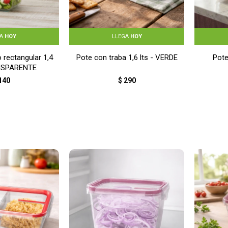
GA
HOY
LLEGA
HOY
 rectangular 1,4
Pote con traba 1,6 lts - VERDE
Pote
ANSPARENTE
140
$
290