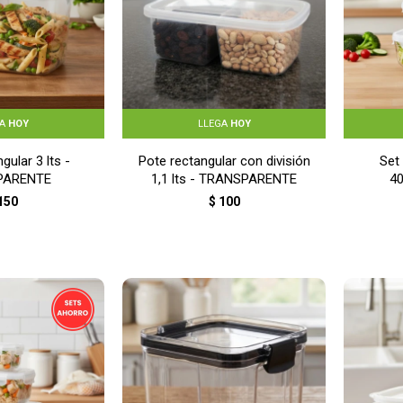
GA
HOY
LLEGA
HOY
gular 3 lts -
Pote rectangular con división
Set
PARENTE
1,1 lts - TRANSPARENTE
40
150
$
100