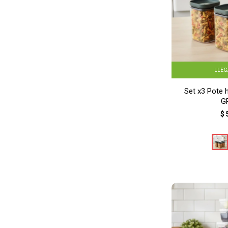
LLE
Set x3 Pote 
G
$