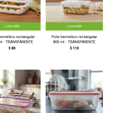
LLEGA
HOY
LLEGA
HOY
ermético rectangular
Pote hermético rectangular
ml - TRANSPARENTE
800 ml - TRANSPARENTE
$
80
$
110