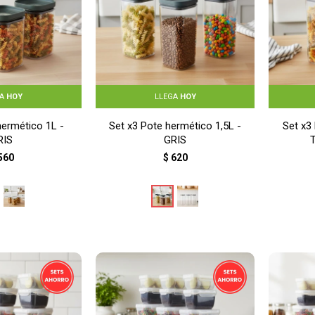
GA
HOY
LLEGA
HOY
hermético 1L -
Set x3 Pote hermético 1,5L -
Set x3
RIS
GRIS
560
$
620