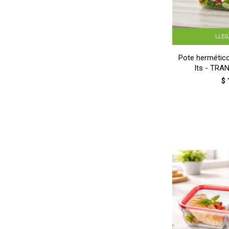
LLE
Pote hermético
lts - TR
$