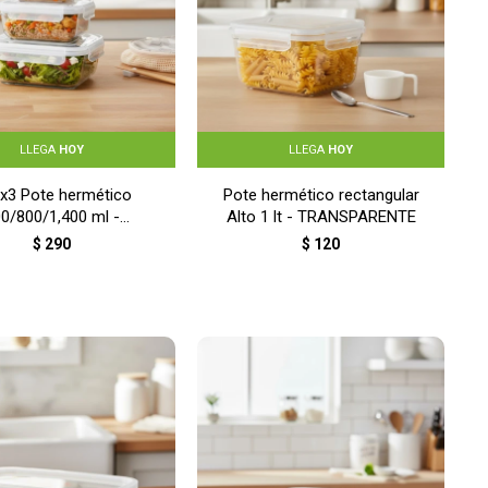
LLEGA
HOY
LLEGA
HOY
 x3 Pote hermético
Pote hermético rectangular
0/800/1,400 ml -
Alto 1 lt - TRANSPARENTE
TRANSPARENTE
$
290
$
120