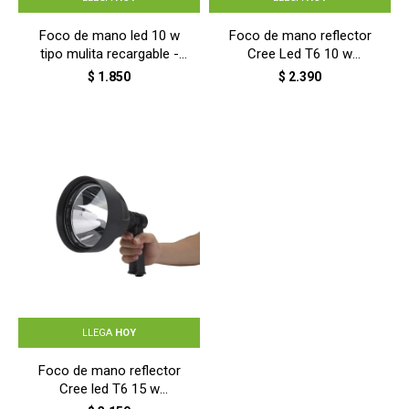
Foco de mano led 10 w
Foco de mano reflector
tipo mulita recargable -
Cree Led T6 10 w
NEGRO
recargable - NEGRO
$
1.850
$
2.390
LLEGA
HOY
Foco de mano reflector
Cree led T6 15 w
recargable - NEGRO