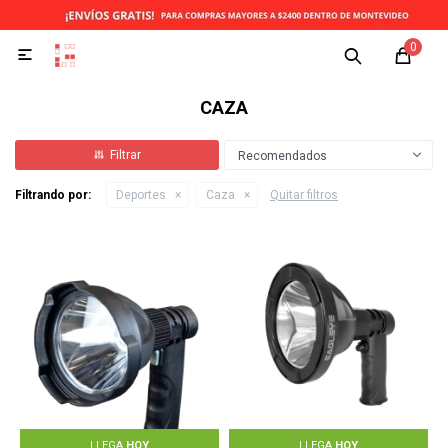
0

CAZA
Recomendados
Filtrando por:
Deportes
Caza
Quitar filtros
LLEGA
HOY
LLEGA
HOY