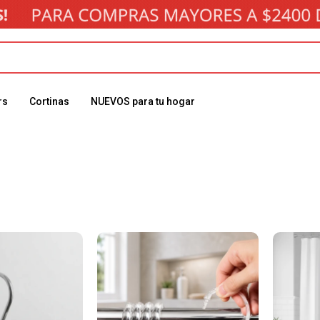
rs
Cortinas
NUEVOS para tu hogar