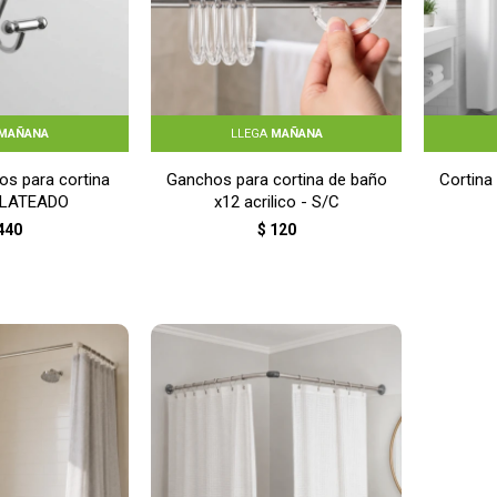
MAÑANA
LLEGA
MAÑANA
os para cortina
Ganchos para cortina de baño
Cortina
 PLATEADO
x12 acrilico - S/C
440
$
120