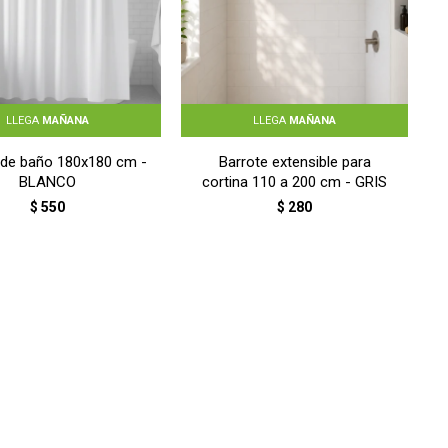
LLEGA
MAÑANA
LLEGA
MAÑANA
 de baño 180x180 cm -
Barrote extensible para
BLANCO
cortina 110 a 200 cm - GRIS
$
550
$
280