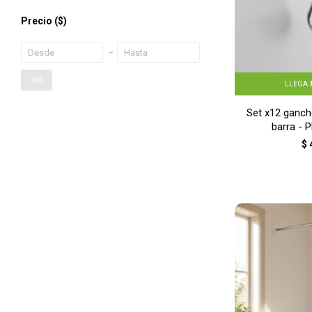
Precio
($)
OK
LLEGA
Set x12 ganch
barra -
$