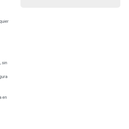
quier
 sin
gura
a en