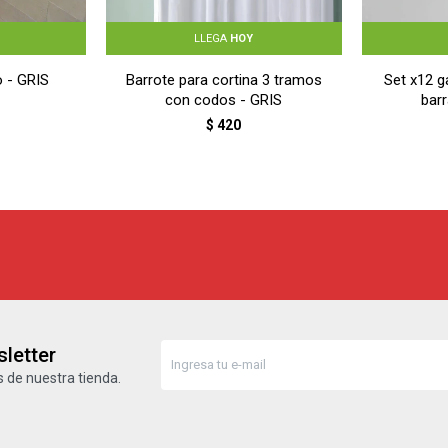
LLEGA
HOY
o - GRIS
Barrote para cortina 3 tramos
Set x12 g
con codos - GRIS
bar
$
420
letter
 de nuestra tienda.