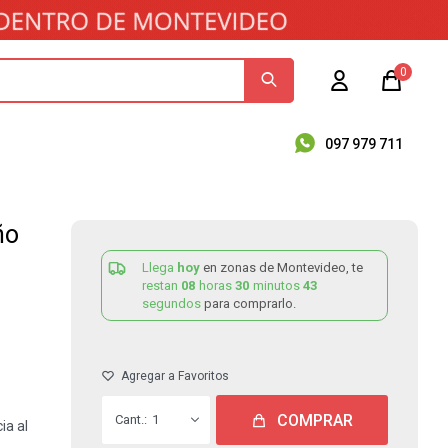
0
097 979 711
ño
Llega
hoy
en zonas de Montevideo, te
restan
08
horas
30
minutos
43
segundos
para comprarlo.
COMPRAR
1
ia al