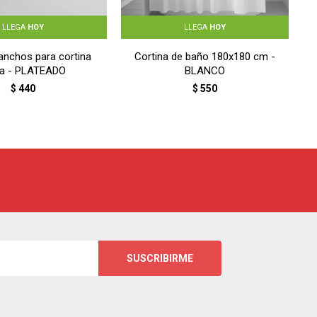
LLEGA
HOY
LLEGA
HOY
anchos para cortina
Cortina de baño 180x180 cm -
ra - PLATEADO
BLANCO
$
440
$
550
SUSCRIBIRME