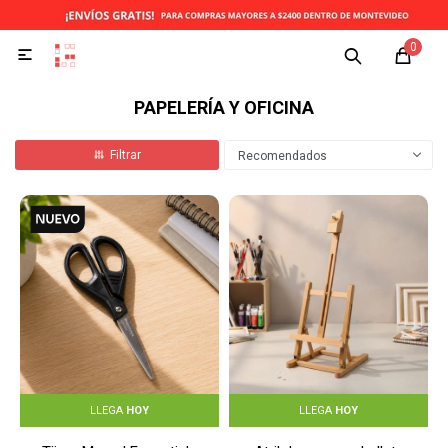
0

PAPELERÍA Y OFICINA
Recomendados
LLEGA
HOY
LLEGA
HOY