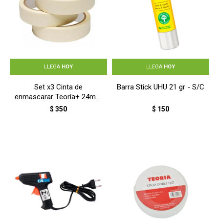
LLEGA
HOY
LLEGA
HOY
Set x3 Cinta de
Barra Stick UHU 21 gr - S/C
enmascarar Teoría+ 24mm
x 36m - BLANCO
$
350
$
150