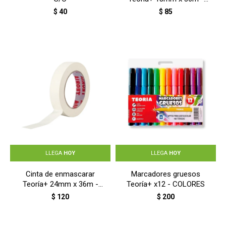
BLANCO
$
40
$
85
LLEGA
HOY
LLEGA
HOY
Cinta de enmascarar
Marcadores gruesos
Teoría+ 24mm x 36m -
Teoría+ x12 - COLORES
BLANCO
$
120
$
200