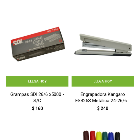
LLEGA
HOY
LLEGA
HOY
Grampas SDI 26/6 x5000 -
Engrapadora Kangaro
S/C
ES425S Metálica 24-26/6 -
SURTIDO
$
160
$
240