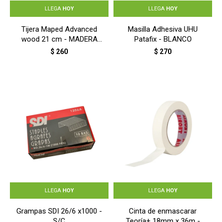
LLEGA
HOY
LLEGA
HOY
Tijera Maped Advanced
Masilla Adhesiva UHU
wood 21 cm - MADERA
Patafix - BLANCO
RECICLADA
$
260
$
270
LLEGA
HOY
LLEGA
HOY
Grampas SDI 26/6 x1000 -
Cinta de enmascarar
S/C
Teoría+ 18mm x 36m -