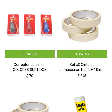
LLEGA
HOY
LLEGA
HOY
Corrector de cinta -
Set x3 Cinta de
COLORES SURTIDOS
enmascarar Teoría+ 18mm
x 36m - BLANCO
$
70
$
245