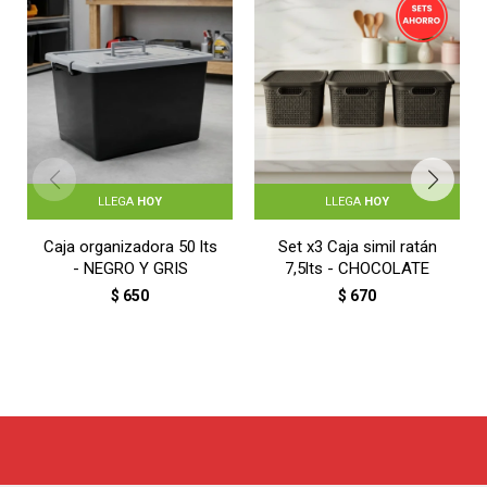
LLEGA
HOY
LLEGA
HOY
Caja organizadora 50 lts
Set x3 Caja simil ratán
- NEGRO Y GRIS
7,5lts - CHOCOLATE
$
650
$
670