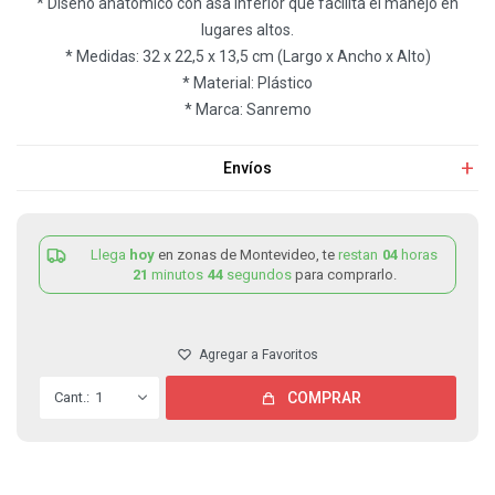
* Diseño anatómico con asa inferior que facilita el manejo en
lugares altos.
* Medidas: 32 x 22,5 x 13,5 cm (Largo x Ancho x Alto)
* Material: Plástico
* Marca: Sanremo
Envíos
Llega
hoy
en zonas de Montevideo, te
restan
04
horas
21
minutos
44
segundos
para comprarlo.
1
COMPRAR