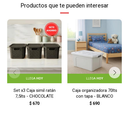
Productos que te pueden interesar
LLEGA
HOY
LLEGA
HOY
Set x3 Caja simil ratán
Caja organizadora 70lts
7,5lts - CHOCOLATE
con tapa - BLANCO
$
670
$
690