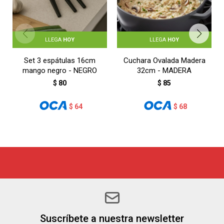
LLEGA
HOY
LLEGA
HOY
Set 3 espátulas 16cm
Cuchara Ovalada Madera
mango negro - NEGRO
32cm - MADERA
$
80
$
85
$
64
$
68
Suscríbete a nuestra newsletter