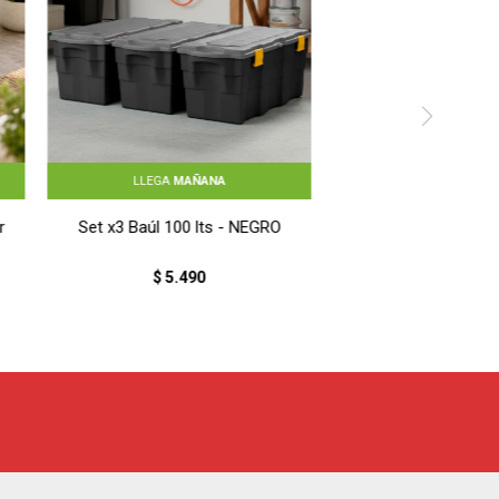
LLEGA
MAÑANA
r
Set x3 Baúl 100 lts - NEGRO
$
5.490