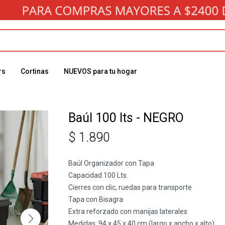
rs
Cortinas
NUEVOS para tu hogar
Baúl 100 lts - NEGRO
$
1.890
Baúl Organizador con Tapa
Capacidad 100 Lts.
Cierres con clic, ruedas para transporte
Tapa con Bisagra
Extra reforzado con manijas laterales
Medidas: 94 x 45 x 40 cm (largo x ancho x alto)