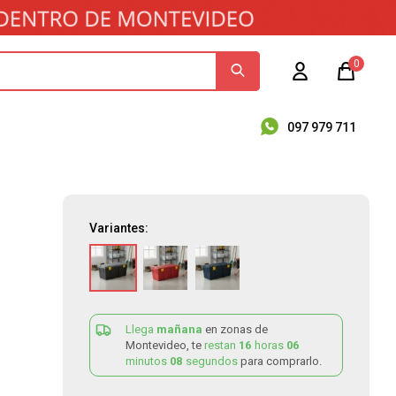
0
097 979 711
Variantes:
Llega
mañana
en zonas de
Montevideo, te
restan
16
horas
06
minutos
08
segundos
para comprarlo.