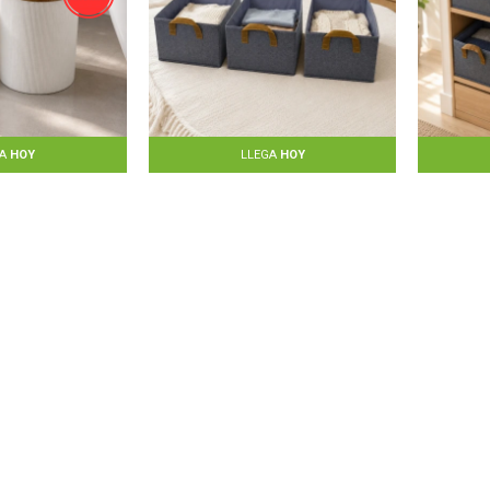
GA
HOY
LLEGA
HOY
as de baño -
Set X3 cesto de tela
Se
ANCO
46x27x20cm - GRIS
46
$
1.690
$
670
20