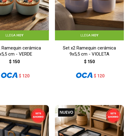
LLEGA
HOY
LLEGA
HOY
2 Ramequin cerámica
Set x2 Ramequin cerámica
x5,5 cm - VERDE
9x5,5 cm - VIOLETA
$
150
$
150
$
120
$
120