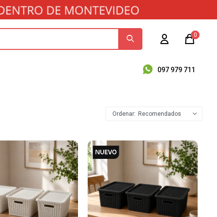
0
097 979 711
Recomendados