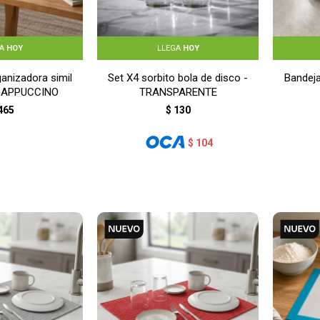
GA
HOY
LLEGA
HOY
ganizadora simil
Set X4 sorbito bola de disco -
Bandeja
 CAPPUCCINO
TRANSPARENTE
465
$
130
$
104