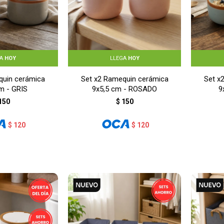
GA
HOY
LLEGA
HOY
quin cerámica
Set x2 Ramequin cerámica
Set x
m - GRIS
9x5,5 cm - ROSADO
9
150
$
150
$
120
$
120