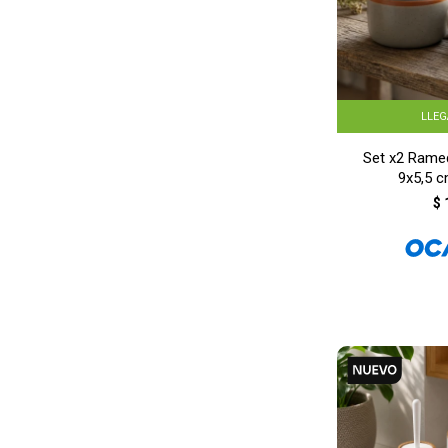
LLE
Set x2 Rame
9x5,5 c
$