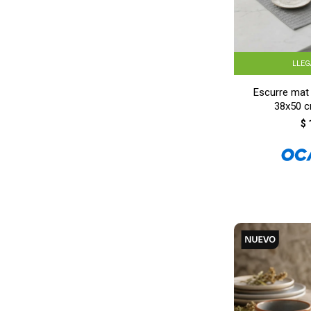
LLE
Escurre mat 
38x50 c
$