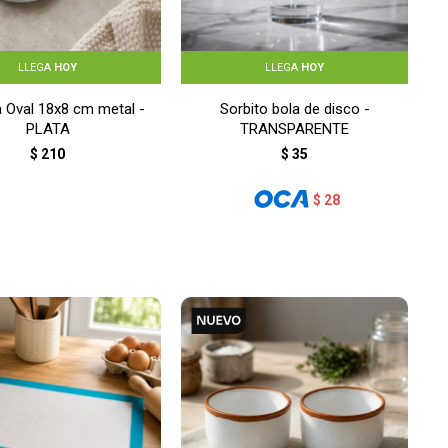
LLEGA
HOY
LLEGA
HOY
 Oval 18x8 cm metal -
Sorbito bola de disco -
PLATA
TRANSPARENTE
$
210
$
35
$
28