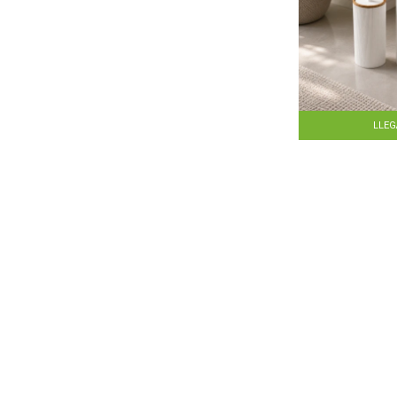
LLE
Set 2 piez
BL
$
1.351