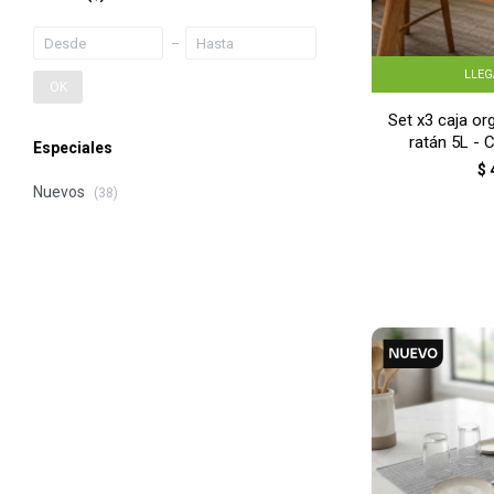
LLE
OK
Set x3 caja or
ratán 5L -
Especiales
$
Nuevos
(38)