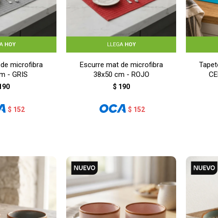
GA
HOY
LLEGA
HOY
de microfibra
Escurre mat de microfibra
Tapet
m - GRIS
38x50 cm - ROJO
CE
190
$
190
$
152
$
152