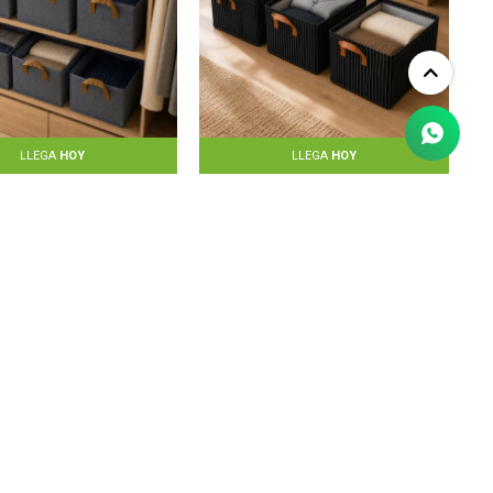
LLEGA
HOY
LLEGA
HOY
t X6 cesto de tela
SET X3 cesto de tela - GRIS
x27x20cm - GRIS
$
1.290
$
670