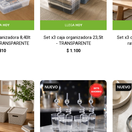
GA
HOY
LLEGA
HOY
anizadora 8,40lt
Set x3 caja organizadora 23,5lt
Set x3 
 TRANSPARENTE
- TRANSPARENTE
r
810
$
1.100