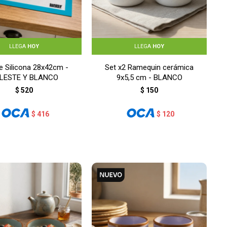
LLEGA
HOY
LLEGA
HOY
e Silicona 28x42cm -
Set x2 Ramequin cerámica
LESTE Y BLANCO
9x5,5 cm - BLANCO
$
520
$
150
$
416
$
120