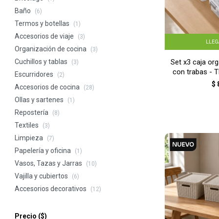
Baño
(6)
Termos y botellas
(1)
Accesorios de viaje
(3)
LLE
Organización de cocina
(3)
Set x3 caja org
Cuchillos y tablas
(3)
con trabas -
Escurridores
(2)
$
Accesorios de cocina
(28)
Ollas y sartenes
(1)
Repostería
(8)
Textiles
(3)
Limpieza
(7)
Papelería y oficina
(1)
Vasos, Tazas y Jarras
(10)
Vajilla y cubiertos
(6)
Accesorios decorativos
(12)
Precio
($)