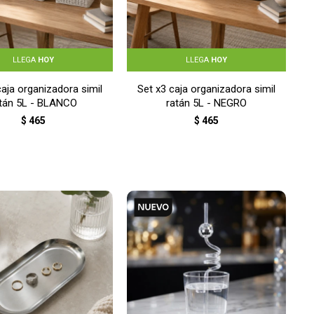
LLEGA
HOY
LLEGA
HOY
caja organizadora simil
Set x3 caja organizadora simil
atán 5L - BLANCO
ratán 5L - NEGRO
$
465
$
465