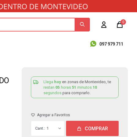
0
097 979 711
ADO
Llega
hoy
en zonas de Montevideo, te
restan
05
horas
51
minutos
10
segundos
para comprarlo.
COMPRAR
1