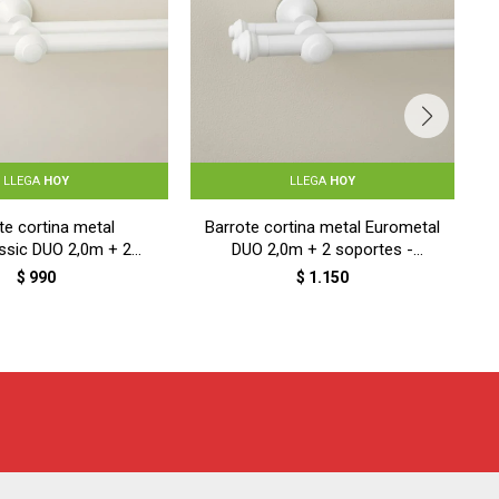
LLEGA
HOY
LLEGA
HOY
te cortina metal
Barrote cortina metal Eurometal
ssic DUO 2,0m + 2
DUO 2,0m + 2 soportes -
rtes - BLANCO
BLANCO
$
990
$
1.150