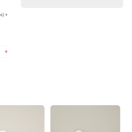
os) +