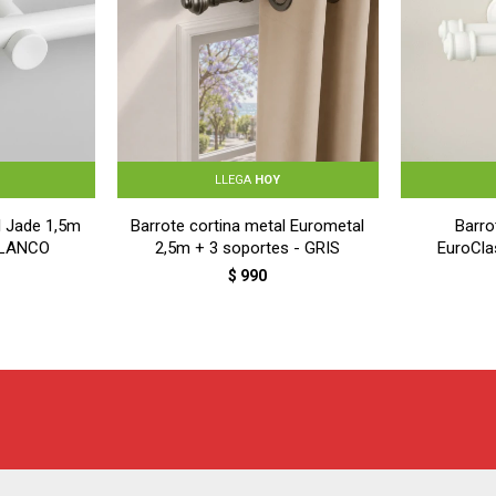
LLEGA
HOY
l Jade 1,5m
Barrote cortina metal Eurometal
Barro
 BLANCO
2,5m + 3 soportes - GRIS
EuroCla
sopo
$
990