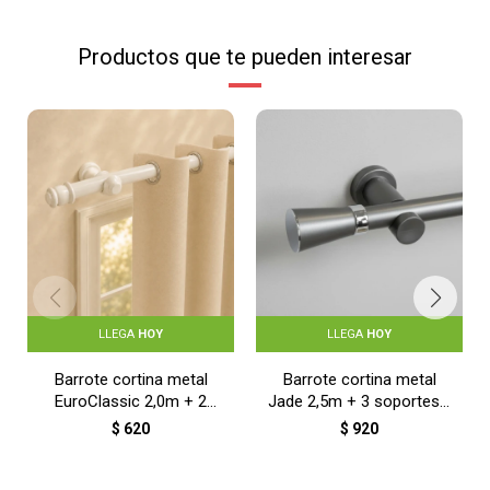
Productos que te pueden interesar
LLEGA
HOY
LLEGA
HOY
Barrote cortina metal
Barrote cortina metal
EuroClassic 2,0m + 2
Jade 2,5m + 3 soportes -
soportes - BLANCO
PLATEADO
$
620
$
920