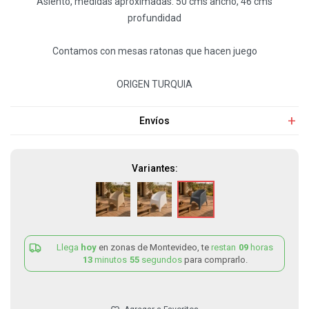
Asiento, medidas aproximadas: 50 cms ancho, 46 cms
profundidad
Contamos con mesas ratonas que hacen juego
ORIGEN TURQUIA
Envíos
Variantes:
Llega
hoy
en zonas de Montevideo, te
restan
09
horas
13
minutos
55
segundos
para comprarlo.