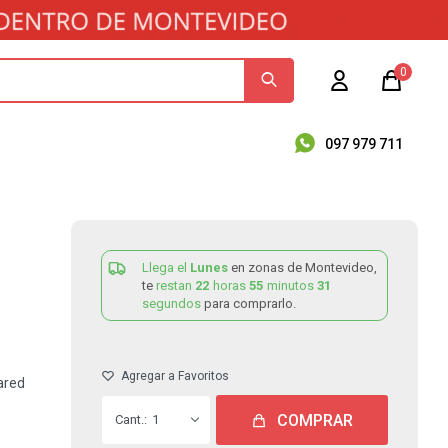
0
097 979 711
Llega el
Lunes
en zonas de Montevideo,
te
restan
22
horas
55
minutos
31
segundos
para comprarlo.
ared
COMPRAR
1