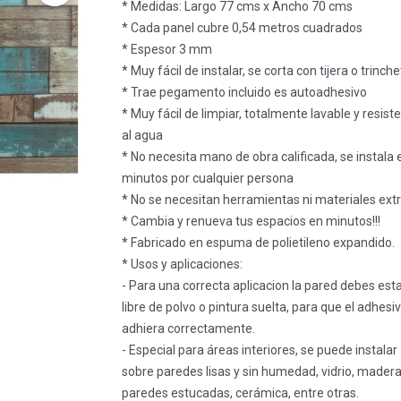
* Medidas: Largo 77 cms x Ancho 70 cms
* Cada panel cubre 0,54 metros cuadrados
* Espesor 3 mm
* Muy fácil de instalar, se corta con tijera o trinch
* Trae pegamento incluido es autoadhesivo
* Muy fácil de limpiar, totalmente lavable y resist
al agua
* No necesita mano de obra calificada, se instala 
minutos por cualquier persona
* No se necesitan herramientas ni materiales ext
* Cambia y renueva tus espacios en minutos!!!
* Fabricado en espuma de polietileno expandido.
* Usos y aplicaciones:
- Para una correcta aplicacion la pared debes est
libre de polvo o pintura suelta, para que el adhesi
adhiera correctamente.
- Especial para áreas interiores, se puede instalar
sobre paredes lisas y sin humedad, vidrio, madera
paredes estucadas, cerámica, entre otras.