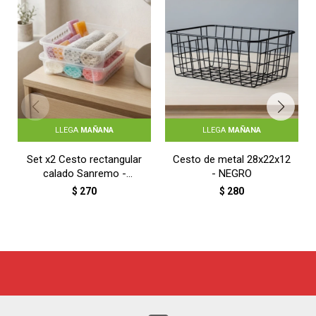
LLEGA
MAÑANA
LLEGA
MAÑANA
Set x2 Cesto rectangular
Cesto de metal 28x22x12
calado Sanremo -
- NEGRO
TRANSPARENTE
$
270
$
280