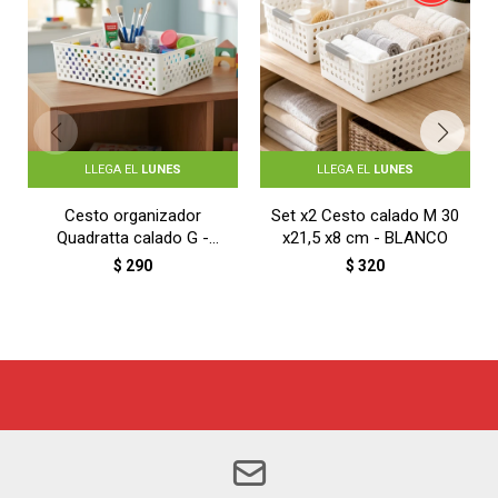
LLEGA EL
LUNES
LLEGA EL
LUNES
Cesto organizador
Set x2 Cesto calado M 30
Quadratta calado G -
x21,5 x8 cm - BLANCO
BLANCO
$
290
$
320