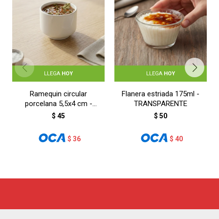
LLEGA
HOY
LLEGA
HOY
Ramequin circular
Flanera estriada 175ml -
porcelana 5,5x4 cm -
TRANSPARENTE
BLANCO
$
45
$
50
$
36
$
40