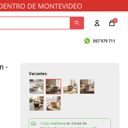
0
097 979 711
m -
Variantes:
Llega
mañana
en zonas de