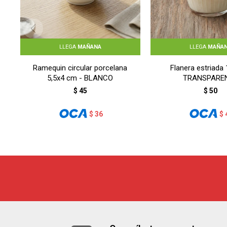
LLEGA
MAÑANA
LLEGA
MAÑA
Ramequin circular porcelana
Flanera estriada
5,5x4 cm - BLANCO
TRANSPARE
$
45
$
50
$
36
$