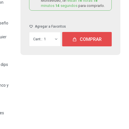
Montevideo, te
restan
16
horas
18
on
minutos
14
segundos
para comprarlo.
iseño
uier
COMPRAR
1
 dips
nco y
les