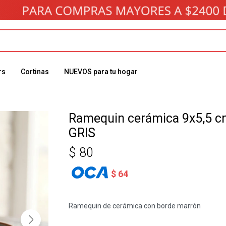
rs
Cortinas
NUEVOS para tu hogar
Ramequin cerámica 9x5,5 c
GRIS
$
80
$
64
Ramequin de cerámica con borde marrón