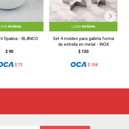
LEGA
MAÑANA
LLEGA
MAÑANA
l Opalina - BLANCO
Set 4 moldes para galleta forma
de estrella en metal - INOX
$
90
$
130
$
72
$
104