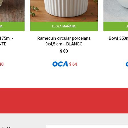
NA
LLEGA
MAÑANA
L
 175ml -
Ramequin circular porcelana
Bowl 350m
NTE
9x4,5 cm - BLANCO
$
80
40
$
64