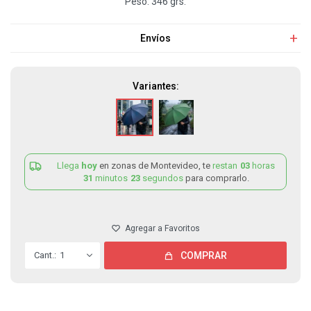
Peso: 346 grs.
Envíos
Variantes:
Llega
hoy
en zonas de Montevideo, te
restan
03
horas
31
minutos
23
segundos
para comprarlo.
1
COMPRAR