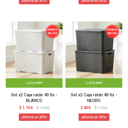
30
30
LLEGA
HOY
LLEGA
HOY
Set x2 Caja ratán 40 lts -
Set x2 Caja ratán 40 lts -
BLANCO
NEGRO
$
1.154
$
1.650
$
804
$
1.150
30
30