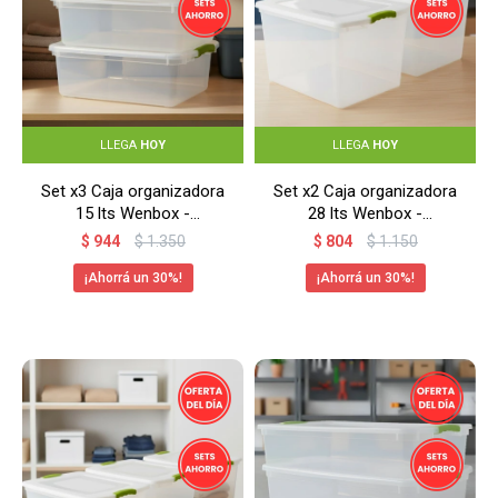
LLEGA
HOY
LLEGA
HOY
Set x3 Caja organizadora
Set x2 Caja organizadora
15 lts Wenbox -
28 lts Wenbox -
TRANSPARENTE
TRANSPARENTE
$
944
$
1.350
$
804
$
1.150
30
30