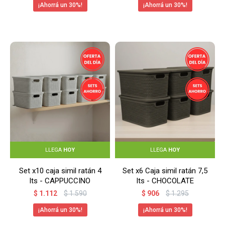
30
30
LLEGA
HOY
LLEGA
HOY
Set x10 caja simil ratán 4
Set x6 Caja simil ratán 7,5
lts - CAPPUCCINO
lts - CHOCOLATE
$
1.112
$
1.590
$
906
$
1.295
30
30