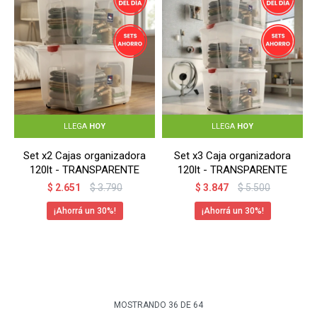
LLEGA
HOY
LLEGA
HOY
Set x2 Cajas organizadora
Set x3 Caja organizadora
120lt - TRANSPARENTE
120lt - TRANSPARENTE
$
2.651
$
3.790
$
3.847
$
5.500
30
30
MOSTRANDO
36
DE
64