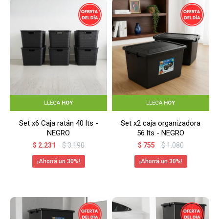
LLEGA
HOY
LLEGA
HOY
Set x6 Caja ratán 40 lts -
Set x2 caja organizadora
NEGRO
56 lts - NEGRO
$
2.231
$
3.190
$
755
$
1.080
30
30