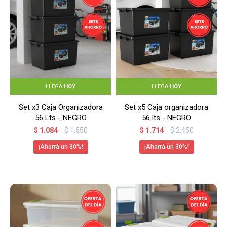
LLEGA
HOY
LLEGA
HOY
Set x3 Caja Organizadora
Set x5 Caja organizadora
56 Lts - NEGRO
56 lts - NEGRO
$
1.084
$
1.550
$
1.714
$
2.450
30
30