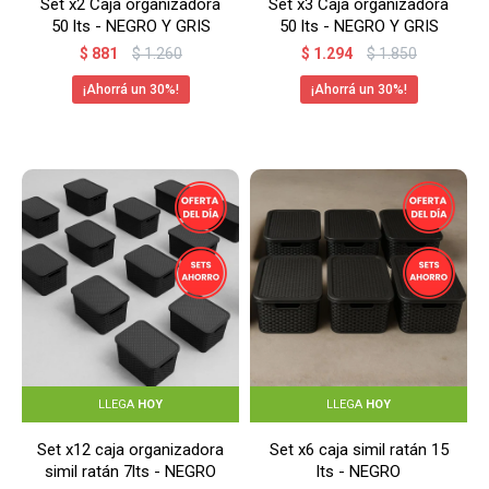
Set x2 Caja organizadora
Set x3 Caja organizadora
50 lts - NEGRO Y GRIS
50 lts - NEGRO Y GRIS
$
881
$
1.260
$
1.294
$
1.850
30
30
LLEGA
HOY
LLEGA
HOY
Set x12 caja organizadora
Set x6 caja simil ratán 15
simil ratán 7lts - NEGRO
lts - NEGRO