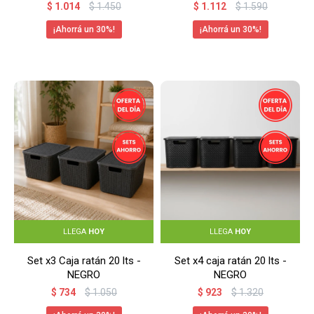
$
1.014
$
1.450
$
1.112
$
1.590
30
30
LLEGA
HOY
LLEGA
HOY
Set x3 Caja ratán 20 lts -
Set x4 caja ratán 20 lts -
NEGRO
NEGRO
$
734
$
1.050
$
923
$
1.320