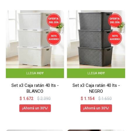
LLEGA
HOY
LLEGA
HOY
Set x3 Caja ratán 40 lts -
Set x3 Caja ratán 40 lts -
BLANCO
NEGRO
$
1.672
$
2.390
$
1.154
$
1.650
30
30