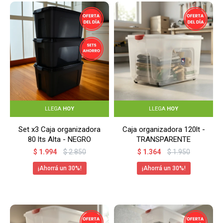
LLEGA
HOY
LLEGA
HOY
Set x3 Caja organizadora
Caja organizadora 120lt -
80 lts Alta - NEGRO
TRANSPARENTE
$
1.994
$
2.850
$
1.364
$
1.950
30
30