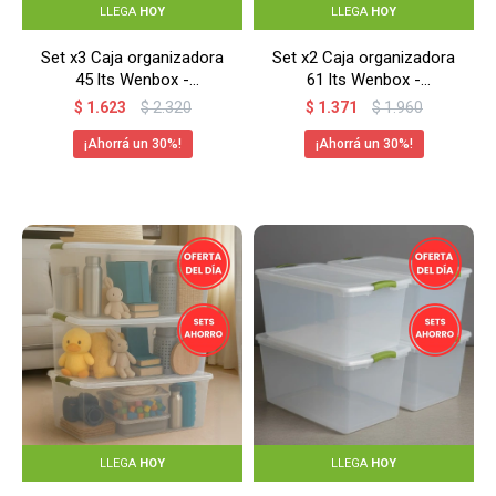
LLEGA
HOY
LLEGA
HOY
Set x3 Caja organizadora
Set x2 Caja organizadora
45 lts Wenbox -
61 lts Wenbox -
TRANSPARENTE
TRANSPARENTE
$
1.623
$
2.320
$
1.371
$
1.960
30
30
LLEGA
HOY
LLEGA
HOY