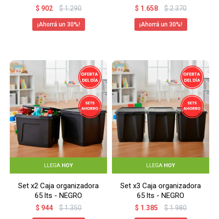
reforzada -
$
902
$
1.290
$
1.658
$
2.370
TRANSPARENTE
30
30
LLEGA
HOY
LLEGA
HOY
Set x2 Caja organizadora
Set x3 Caja organizadora
65 lts - NEGRO
65 lts - NEGRO
$
944
$
1.350
$
1.385
$
1.980