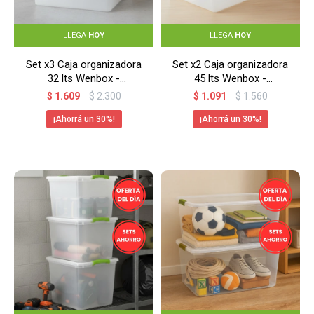
LLEGA
HOY
LLEGA
HOY
Set x3 Caja organizadora
Set x2 Caja organizadora
32 lts Wenbox -
45 lts Wenbox -
TRANSPARENTE
TRANSPARENTE
$
1.609
$
2.300
$
1.091
$
1.560
30
30