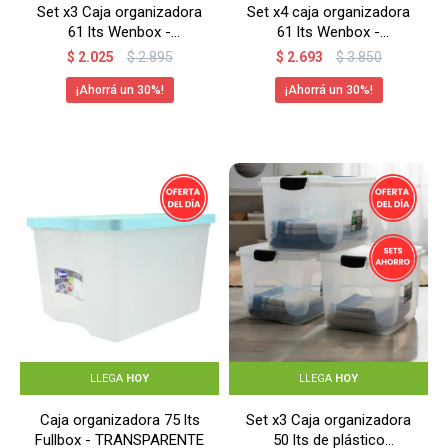
Set x3 Caja organizadora
Set x4 caja organizadora
61 lts Wenbox -
61 lts Wenbox -
TRANSPARENTE
TRANSPARENTE
$
2.025
$
2.895
$
2.693
$
3.850
30
30
LLEGA
HOY
LLEGA
HOY
Caja organizadora 75 lts
Set x3 Caja organizadora
Fullbox - TRANSPARENTE
50 lts de plástico