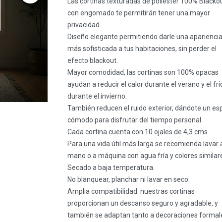
Las cortinas texturadas de poliéster 100% Blacko
con engomado te permitirán tener una mayor
privacidad.
Diseño elegante permitiendo darle una aparienci
más sofisticada a tus habitaciones, sin perder el
efecto blackout.
Mayor comodidad, las cortinas son 100% opacas
ayudan a reducir el calor durante el verano y el frí
durante el invierno.
También reducen el ruido exterior, dándote un es
cómodo para disfrutar del tiempo personal.
Cada cortina cuenta con 10 ojales de 4,3 cms
Para una vida útil más larga se recomienda lavar 
mano o a máquina con agua fría y colores similar
Secado a baja temperatura.
No blanquear, planchar ni lavar en seco.
Amplia compatibilidad: nuestras cortinas
proporcionan un descanso seguro y agradable, y
también se adaptan tanto a decoraciones formal