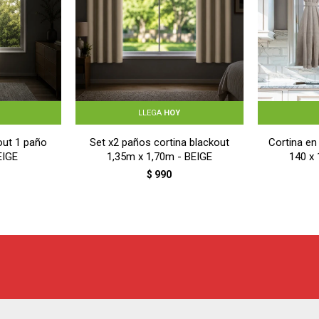
LLEGA
HOY
out 1 paño
Set x2 paños cortina blackout
Cortina en
EIGE
1,35m x 1,70m - BEIGE
140 x
$
990