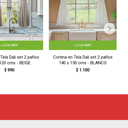
LLEGA
HOY
LLEGA
HOY
 Tela Dali set 2 paños
Cortina en Tela Dali set 2 paños
C
 120 cms - BEIGE
140 x 150 cms - BLANCO
$
990
$
1.100