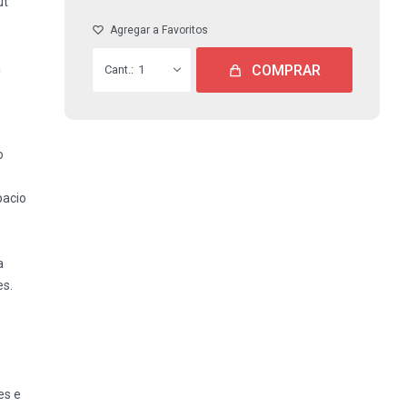
ut
a
COMPRAR
1
o
pacio
a
es.
es e