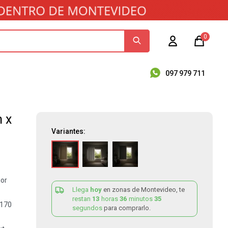
0
097 979 711
 x
Variantes:
ior
Llega
hoy
en zonas de Montevideo, te
restan
13
horas
36
minutos
35
 170
segundos
para comprarlo.