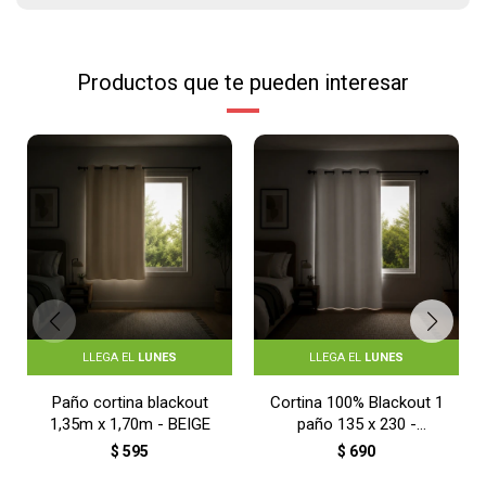
Productos que te pueden interesar
LLEGA EL
LUNES
LLEGA EL
LUNES
Paño cortina blackout
Cortina 100% Blackout 1
1,35m x 1,70m - BEIGE
paño 135 x 230 -
BLANCO
$
595
$
690