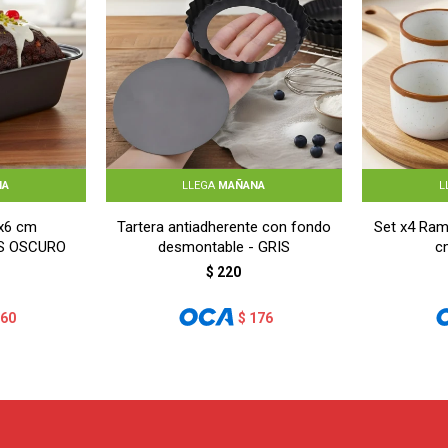
NA
LLEGA
MAÑANA
L
3x6 cm
Tartera antiadherente con fondo
Set x4 Ram
RIS OSCURO
desmontable - GRIS
c
$
220
160
$
176