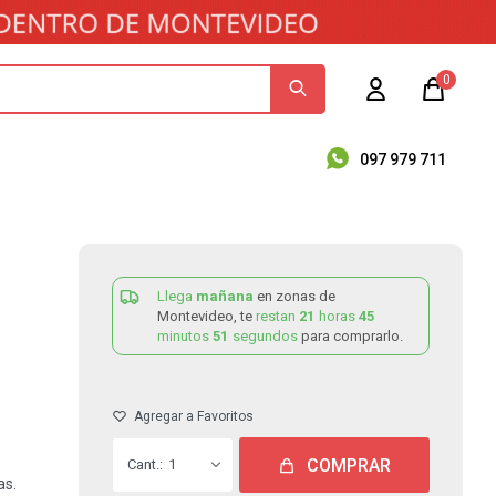
0
097 979 711
Llega
mañana
en zonas de
Montevideo, te
restan
21
horas
45
minutos
51
segundos
para comprarlo.
COMPRAR
1
as.