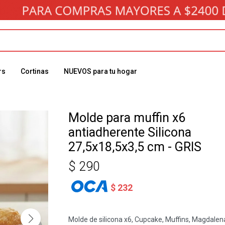
rs
Cortinas
NUEVOS para tu hogar
Molde para muffin x6
antiadherente Silicona
27,5x18,5x3,5 cm - GRIS
$
290
$
232
Molde de silicona x6, Cupcake, Muffins, Magdalen