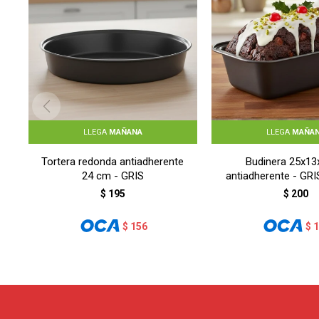
LLEGA
MAÑANA
LLEGA
MAÑA
Tortera redonda antiadherente
Budinera 25x1
24 cm - GRIS
antiadherente - G
$
195
$
200
$
156
$