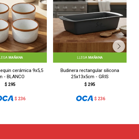
LEGA
MAÑANA
LLEGA
MAÑANA
equin cerámica 9x5,5
Budinera rectangular silicona
m - BLANCO
25x13x5cm - GRIS
$
295
$
295
$
236
$
236