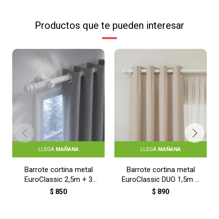
Productos que te pueden interesar
LLEGA
MAÑANA
LLEGA
MAÑANA
Barrote cortina metal
Barrote cortina metal
EuroClassic 2,5m + 3
EuroClassic DUO 1,5m +
soportes - BLANCO
2 soportes - BLANCO
$
850
$
890