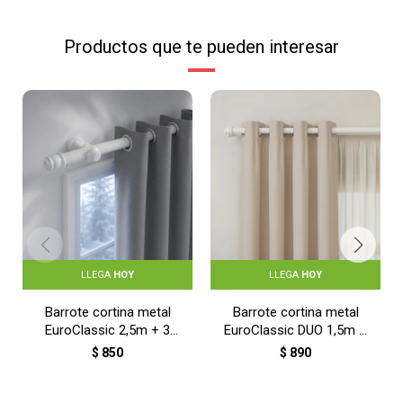
Productos que te pueden interesar
LLEGA
HOY
LLEGA
HOY
Barrote cortina metal
Barrote cortina metal
EuroClassic 2,5m + 3
EuroClassic DUO 1,5m +
soportes - BLANCO
2 soportes - BLANCO
$
850
$
890