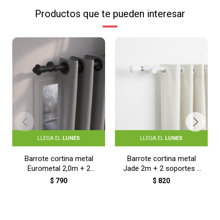
Productos que te pueden interesar
LLEGA EL
LUNES
LLEGA EL
LUNES
Barrote cortina metal
Barrote cortina metal
Eurometal 2,0m + 2
Jade 2m + 2 soportes -
soportes - NEGRO
BLANCO
$
790
$
820