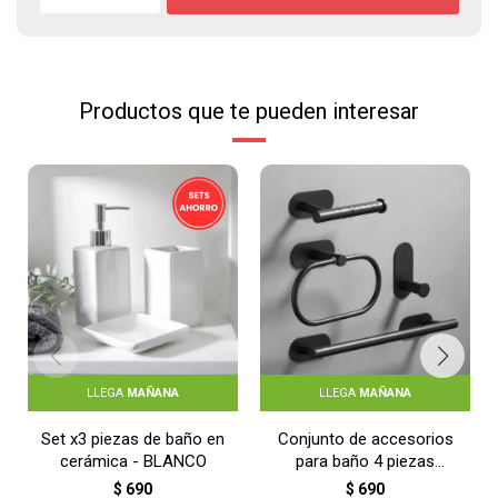
Productos que te pueden interesar
LLEGA
MAÑANA
LLEGA
MAÑANA
Set x3 piezas de baño en
Conjunto de accesorios
cerámica - BLANCO
para baño 4 piezas
adhesivas - NEGRO
$
690
$
690