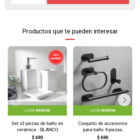
Productos que te pueden interesar
LLEGA
MAÑANA
LLEGA
MAÑANA
Set x3 piezas de baño en
Conjunto de accesorios
cerámica - BLANCO
para baño 4 piezas
adhesivas - NEGRO
$
690
$
690