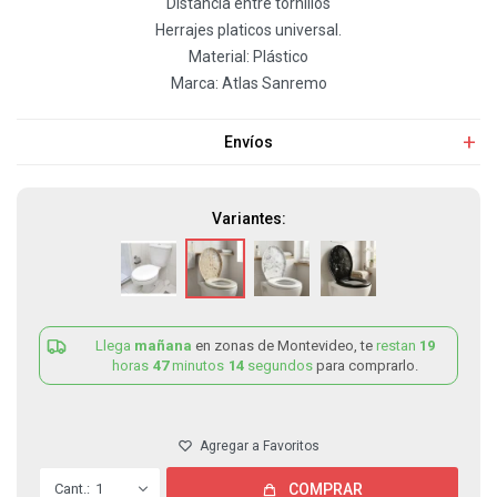
Distancia entre tornillos
Herrajes platicos universal.
Material: Plástico
Marca: Atlas Sanremo
Envíos
Variantes:
Llega
mañana
en zonas de Montevideo, te
restan
19
horas
47
minutos
14
segundos
para comprarlo.
1
COMPRAR