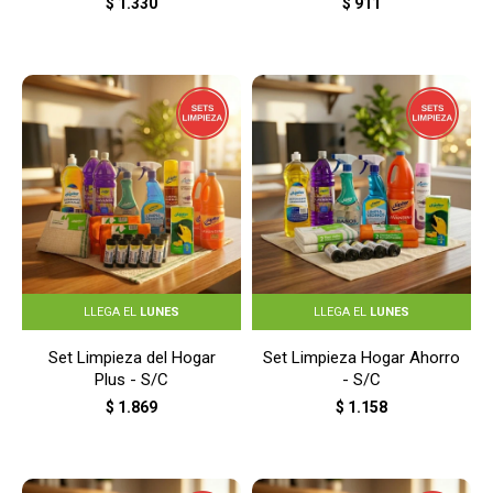
$
1.330
$
911
LLEGA EL
LUNES
LLEGA EL
LUNES
Set Limpieza del Hogar
Set Limpieza Hogar Ahorro
Plus - S/C
- S/C
$
1.869
$
1.158