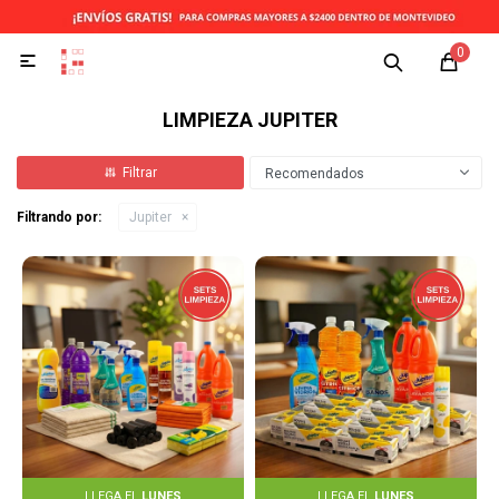
0

LIMPIEZA JUPITER
Recomendados
Filtrando por:
Jupiter
LLEGA EL
LUNES
LLEGA EL
LUNES