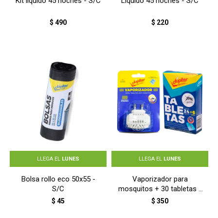
Kit liquido 45 noches - S/C
Liquido 45 noches - S/C
$
490
$
220
LLEGA EL
LUNES
LLEGA EL
LUNES
Bolsa rollo eco 50x55 -
Vaporizador para
S/C
mosquitos + 30 tabletas -
S/C
$
45
$
350