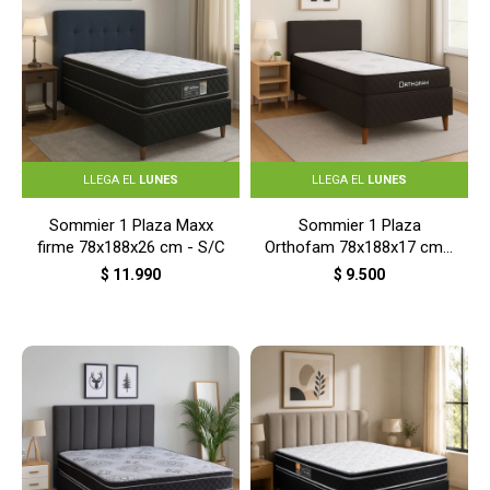
LLEGA EL
LUNES
LLEGA EL
LUNES
Sommier 1 Plaza Maxx
Sommier 1 Plaza
firme 78x188x26 cm - S/C
Orthofam 78x188x17 cm -
S/C
$
11.990
$
9.500