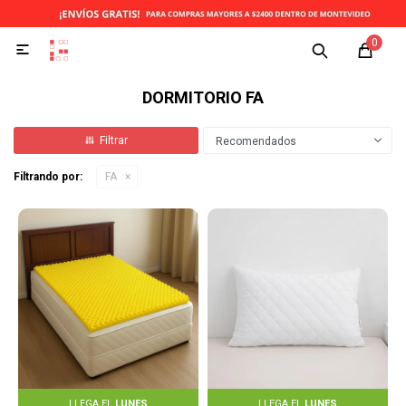
0

DORMITORIO FA
Recomendados
Filtrando por:
FA
LLEGA EL
LUNES
LLEGA EL
LUNES