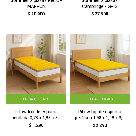
Sommier 2 plazas Pedic -
Sommier 2 plazas
MARRON
Cambridge - GRIS
$
20.900
$
27.500
LLEGA EL
LUNES
LLEGA EL
LUNES
Pillow top de espuma
Pillow top de espuma
perfilada 0,78 x 1,88 x 3,5
perfilada 1,58 x 1,98 x 3,5
cm - AMARILLO
cm - AMARILLO
$
1.290
$
2.290