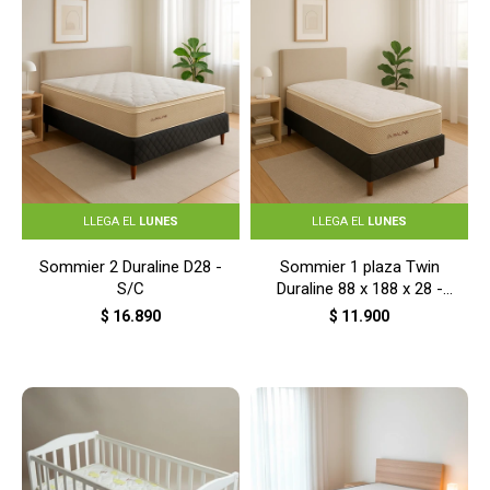
LLEGA EL
LUNES
LLEGA EL
LUNES
Sommier 2 Duraline D28 -
Sommier 1 plaza Twin
S/C
Duraline 88 x 188 x 28 -
S/C
$
16.890
$
11.900