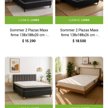
LLEGA EL
LUNES
LLEGA EL
LUNES
Sommier 2 Plazas Maxx
Sommier 2 Plazas Maxx
firme 138x188x20 cm -
firme 138x188x26 cm -
S/C
S/C
$
15.290
$
18.500