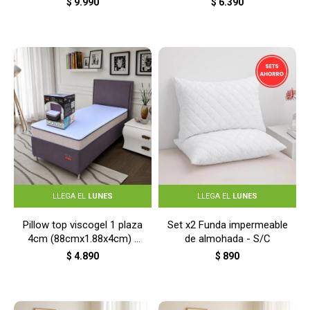
$
9.990
$
6.390
LLEGA EL
LUNES
LLEGA EL
LUNES
Pillow top viscogel 1 plaza
Set x2 Funda impermeable
4cm (88cmx1.88x4cm) -
de almohada - S/C
GRIS
$
4.890
$
890