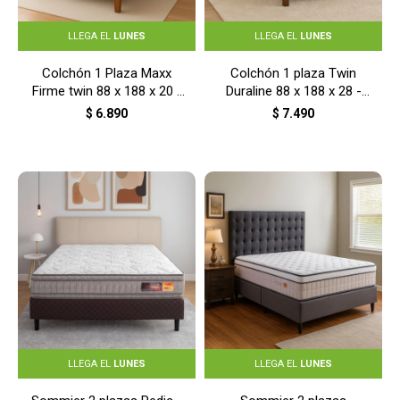
LLEGA EL
LUNES
LLEGA EL
LUNES
Colchón 1 Plaza Maxx
Colchón 1 plaza Twin
Firme twin 88 x 188 x 20 -
Duraline 88 x 188 x 28 -
S/C
S/C
$
6.890
$
7.490
LLEGA EL
LUNES
LLEGA EL
LUNES