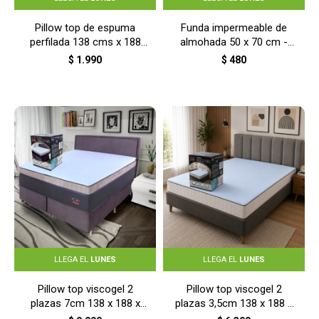
Pillow top de espuma
Funda impermeable de
perfilada 138 cms x 188
almohada 50 x 70 cm -
cm x 3,5 cm - AMARILLO
S/C
$
1.990
$
480
LLEGA EL
LUNES
LLEGA EL
LUNES
Pillow top viscogel 2
Pillow top viscogel 2
plazas 7cm 138 x 188 x
plazas 3,5cm 138 x 188 x
7cm - GRIS
3,5cm - GRIS