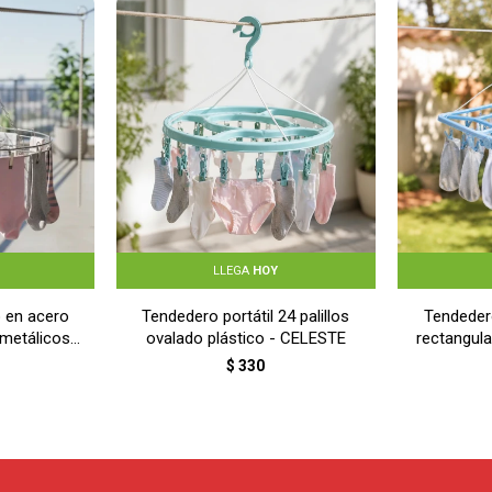
LLEGA
HOY
 en acero
Tendedero portátil 24 palillos
Tendedero
 metálicos -
ovalado plástico - CELESTE
rectangula
$
330