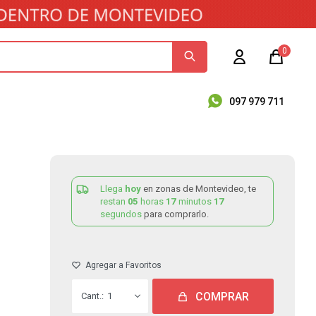
0
097 979 711
Llega
hoy
en zonas de Montevideo, te
restan
05
horas
17
minutos
16
segundos
para comprarlo.
COMPRAR
1