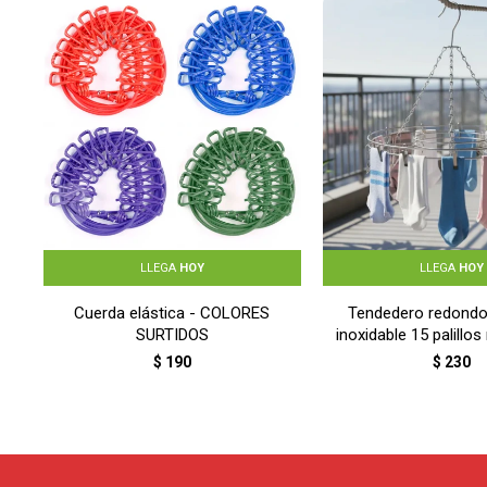
LLEGA
HOY
LLEGA
HOY
Cuerda elástica - COLORES
Tendedero redondo
SURTIDOS
inoxidable 15 palillos
GRIS
$
190
$
230