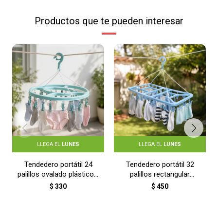
Productos que te pueden interesar
LLEGA EL
LUNES
LLEGA EL
LUNES
Tendedero portátil 24
Tendedero portátil 32
palillos ovalado plástico -
palillos rectangular
CELESTE
plástico - CELESTE
$
330
$
450