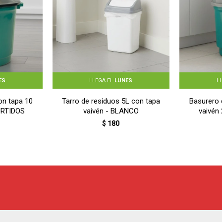
ES
LLEGA EL
LUNES
L
on tapa 10
Tarro de residuos 5L con tapa
Basurero 
URTIDOS
vaivén - BLANCO
vaivén
$
180