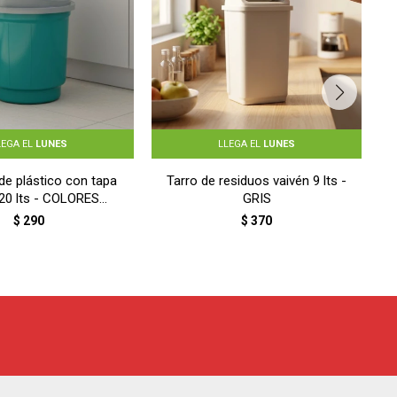
LEGA EL
LUNES
LLEGA EL
LUNES
de plástico con tapa
Tarro de residuos vaivén 9 lts -
 20 lts - COLORES
GRIS
SURTIDOS
$
290
$
370