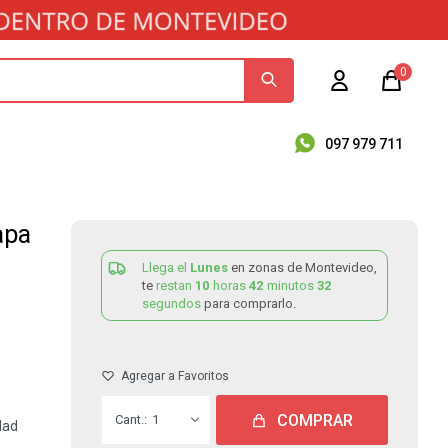
0
097 979 711
apa
Llega el
Lunes
en zonas de Montevideo,
te
restan
10
horas
42
minutos
32
segundos
para comprarlo.
COMPRAR
1
dad