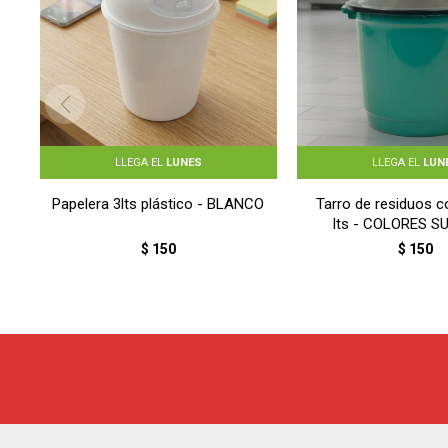
LLEGA EL
LUNES
LLEGA EL
LUN
Papelera 3lts plástico - BLANCO
Tarro de residuos c
lts - COLORES S
$
150
$
150