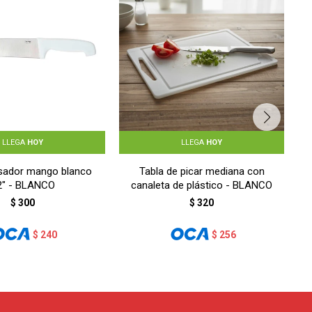
LLEGA
HOY
LLEGA
HOY
asador mango blanco
Tabla de picar mediana con
2" - BLANCO
canaleta de plástico - BLANCO
$
300
$
320
$
240
$
256