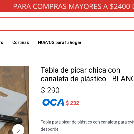
rs
Cortinas
NUEVOS para tu hogar
Tabla de picar chica con
canaleta de plástico - BLAN
$
290
$
232
Tabla para picar de plástico con canaleta para evi
desborde.