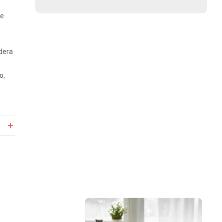
de
dera
o,