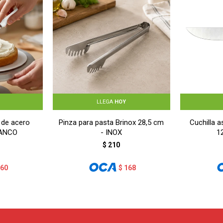
LLEGA
HOY
 de acero
Pinza para pasta Brinox 28,5 cm
Cuchilla 
LANCO
- INOX
1
$
210
160
$
168