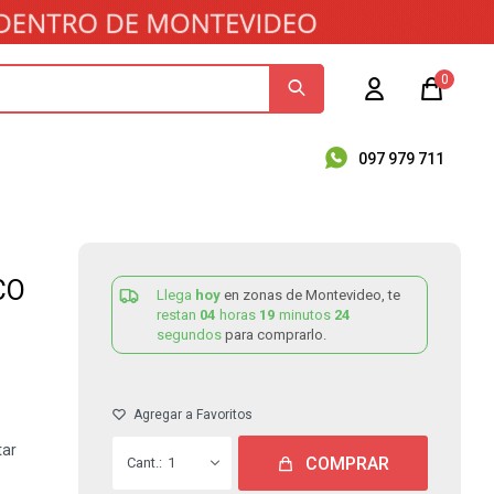
0
097 979 711
CO
Llega
hoy
en zonas de Montevideo, te
restan
04
horas
19
minutos
24
segundos
para comprarlo.
tar
COMPRAR
1