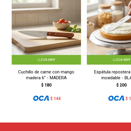
LLEGA
HOY
LLEGA
HOY
Cuchillo de carne con mango
Espátula repostera
madera 6'' - MADERA
inoxidable - B
$
180
$
200
$
144
$