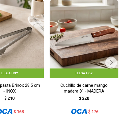
LLEGA
HOY
LLEGA
HOY
 pasta Brinox 28,5 cm
Cuchillo de carne mango
- INOX
madera 8'' - MADERA
$
210
$
220
$
168
$
176