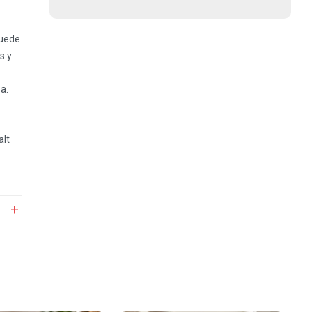
puede
s y
za.
alt