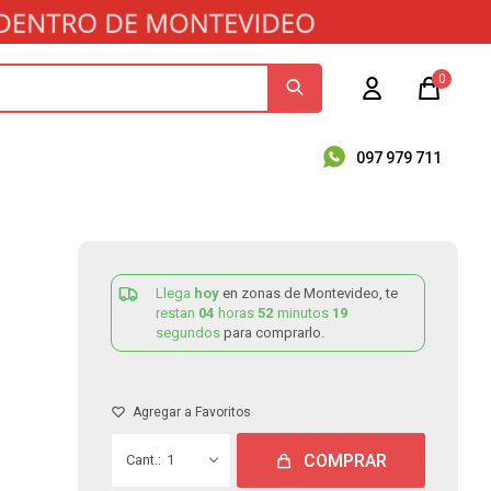
0
097 979 711
Llega
hoy
en zonas de Montevideo, te
restan
04
horas
52
minutos
19
segundos
para comprarlo.
COMPRAR
1