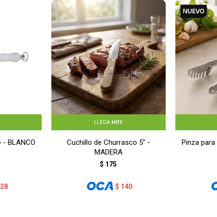
LLEGA
HOY
o - BLANCO
Cuchillo de Churrasco 5" -
Pinza para
MADERA
$
175
128
$
140