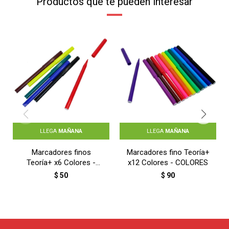
Productos que te pueden interesar
LLEGA
MAÑANA
LLEGA
MAÑANA
Marcadores finos
Marcadores fino Teoría+
Teoría+ x6 Colores -
x12 Colores - COLORES
COLORES
$
50
$
90