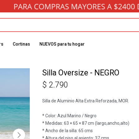
rs
Cortinas
NUEVOS para tu hogar
Silla Oversize - NEGRO
$
2.790
Silla de Aluminio Alta Extra Reforzada, MOR.
* Color: Azul Marino / Negro
* Medidas: 63 × 65 × 87 cm (largo,ancho,alto)
* Ancho de la silla: 65 cms
* Altura del piso al asiento: 37 cms