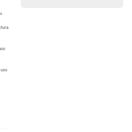
su
ctura
uso
a uso