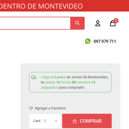
0
097 979 711
Llega el
Lunes
en zonas de Montevideo,
te
restan
16
horas
08
minutos
15
segundos
para comprarlo.
COMPRAR
1