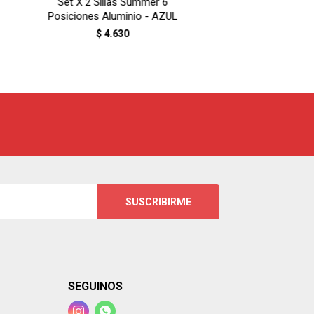
Set X 2 Sillas Summer 6
Posiciones Aluminio - AZUL
$
4.630
SUSCRIBIRME
SEGUINOS

