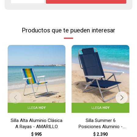
Productos que te pueden interesar
LLEGA
HOY
LLEGA
HOY
Silla Alta Aluminio Clásica
Silla Summer 6
A Rayas - AMARILLO
Posiciones Aluminio -
AZUL
$
995
$
2.390