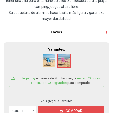
tener una silla para el tamaño de ellos. Son ideales para la playa,
camping, juegos al aire libre.
Su estructura de aluminio hace la silla más ligera y garantiza
mayor durabilidad.
Envíos
Variantes:
Llega
hoy
en zonas de Montevideo, te
restan
07
horas
11
minutos
02
segundos
para comprarlo.
1
COMPRAR