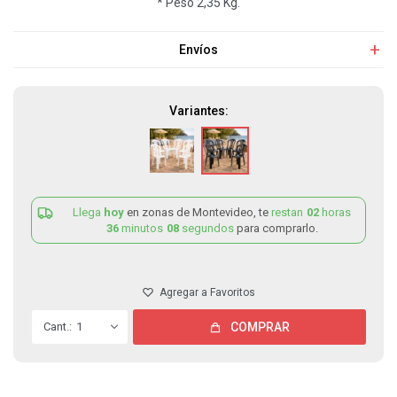
* Peso 2,35 Kg.
Envíos
Variantes:
Llega
hoy
en zonas de Montevideo, te
restan
02
horas
36
minutos
08
segundos
para comprarlo.
1
COMPRAR