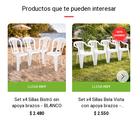
Productos que te pueden interesar
LLEGA
HOY
LLEGA
HOY
Set x4 Sillas Bistró sin
Set x4 Sillas Bela Vista
apoya brazos - BLANCO
con apoya brazos -
BLANCO
$
2.480
$
2.550