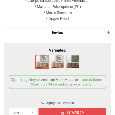
* Cuerpo calado que permite ventilación.
* Material: Polipropileno (PP)
* Marca Rischioto
* Origen Brasil
Envíos
Variantes:
Llega
hoy
en zonas de Montevideo, te
restan
07
horas
52
minutos
04
segundos
para comprarlo.
1
COMPRAR