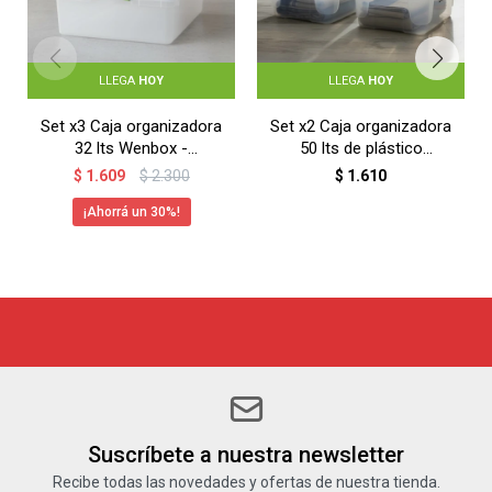
LLEGA
HOY
LLEGA
HOY
Set x3 Caja organizadora
Set x2 Caja organizadora
32 lts Wenbox -
50 lts de plástico
TRANSPARENTE
reforzada -
$
1.609
$
2.300
$
1.610
TRANSPARENTE
30
Suscríbete a nuestra newsletter
Recibe todas las novedades y ofertas de nuestra tienda.