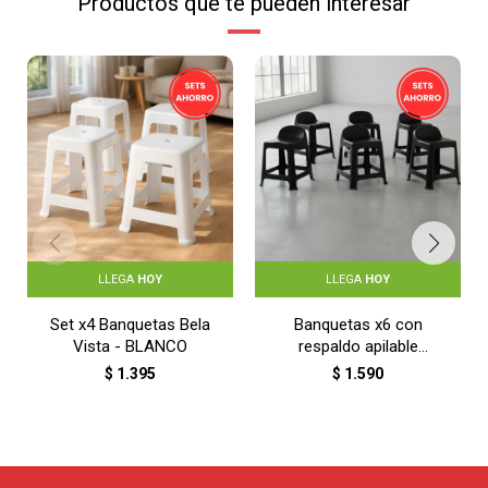
Productos que te pueden interesar
LLEGA
HOY
LLEGA
HOY
Set x4 Banquetas Bela
Banquetas x6 con
Vista - BLANCO
respaldo apilable
resistente - NEGRO
$
1.395
$
1.590