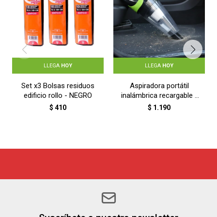
LLEGA
HOY
LLEGA
HOY
Set x3 Bolsas residuos
Aspiradora portátil
edificio rollo - NEGRO
inalámbrica recargable -
NEGRO
$
410
$
1.190